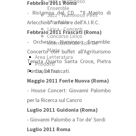
Jazz - Numinoso
Febbraio 2011 Roma
Ensemble
- Ristampa del CD “Il Manto di
Jazz - Numinoso Petit
Ensemble
Arlecchino” a favore dell’A.I.R.C.
Lirica - Concerti
Febbraio 2011 Frascati (Roma)
Concorso Lirico
- Orchestra Numinoso Ensemble:
Internazionale Jole De
Maria
Concerto con buffet all'Agriturismo
Area Letteratura
Tenuta Quarto Santa Croce, Pietra
Prodotti
Porzia, 24 Frascati.
Contattaci
Maggio 2011 Fonte Nuova (Roma)
- House Concert: Giovanni Palombo
per la Ricerca sul Cancro
Luglio 2011 Guidonia
(Roma)
- Giovanni Palombo a Tor de' Sordi
Luglio 2011
Roma