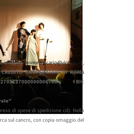
a e-mail (
eleonora.vicario@virgilio.it
),
 CREDITO COOPERATIVO DI ROMA
832703227000000006700 BIC
rale”
eso di spese di spedizione cd). Nella
cerca sul cancro, con copia omaggio del