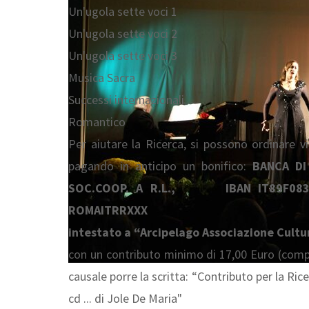
Un'ugola sette voci 1
Un'ugola sette voci 2
Un'ugola sette voci 3
Musica Sacra
Successi internazionali
Romantico
Per aiutare la Ricerca, si possono ordinare vi
pagando in anticipo un bonifico:
BANCA DI
SOC.COOP. A R.L., IBAN IT89F0
ROMAITRRXXX
intestato a “Arcipelago Associazione Cultu
con un contributo minimo di 17,00 Euro (compr
causale porre la scritta: “Contributo per la Ri
cd ... di Jole De Maria"