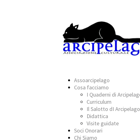
Assoarcipelago
Cosa facciamo
I Quaderni di Arcipelag
Curriculum
Il Salotto dI Arcipelago
Didattica
Visite guidate
Soci Onorari
Chi Siamo