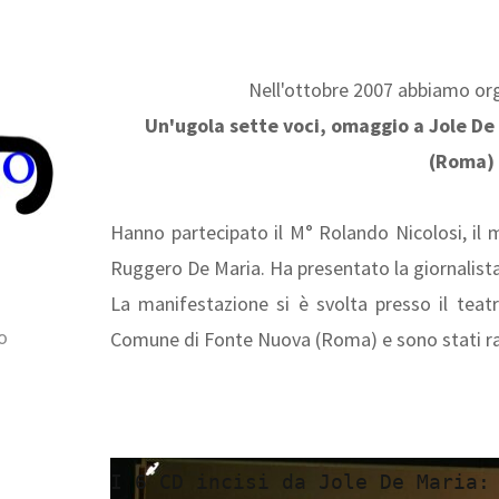
Nell'ottobre 2007 abbiamo org
Un'ugola sette voci, omaggio a Jole De
(Roma)
Hanno partecipato il M° Rolando Nicolosi, il 
Ruggero De Maria. Ha presentato la giornalist
La manifestazione si è svolta presso il tea
o
Comune di Fonte Nuova (Roma) e sono stati racc
I 6 CD incisi da Jole De Maria: